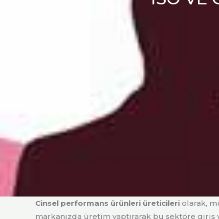
Cinsel performans ürünleri üreticileri
olarak, mü
markanızda üretim yaptırarak bu sektöre giriş y