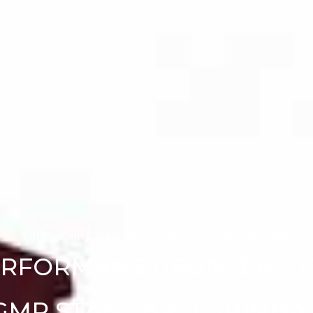
Heni
Deterjan
Kozmetik
Türkiye’nin Cinsel Performans Ürünleri Fabrikası
ERFORMANS ÜRÜNLERİ ÜR
 GMP STANDARTLARINDA