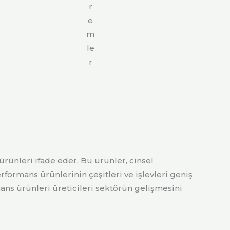
r
e
m
le
r
ürünleri ifade eder. Bu ürünler, cinsel
rformans ürünlerinin çeşitleri ve işlevleri geniş
mans ürünleri üreticileri sektörün gelişmesini