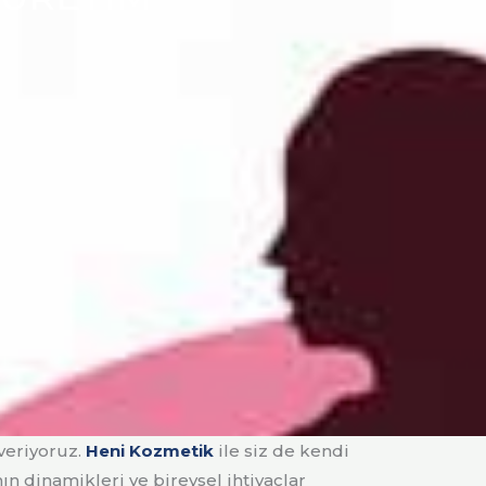
 veriyoruz.
Heni Kozmetik
ile siz de kendi
n dinamikleri ve bireysel ihtiyaçlar