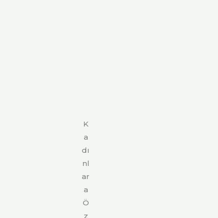
K
a
dı
nl
ar
a
Ö
z