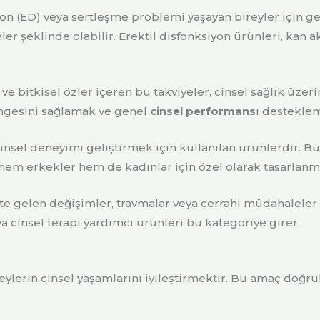
on (ED) veya sertleşme problemi yaşayan bireyler için gel
yeler şeklinde olabilir. Erektil disfonksiyon ürünleri, kan 
r ve bitkisel özler içeren bu takviyeler, cinsel sağlık üz
dengesini sağlamak ve genel
cinsel performans
ı desteklem
nsel deneyimi geliştirmek için kullanılan ürünlerdir. Bu 
em erkekler hem de kadınlar için özel olarak tasarlanmış
kte gelen değişimler, travmalar veya cerrahi müdahaleler
 cinsel terapi yardımcı ürünleri bu kategoriye girer.
ylerin cinsel yaşamlarını iyileştirmektir. Bu amaç doğrul