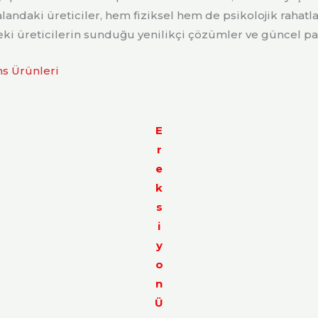
andaki üreticiler, hem fiziksel hem de psikolojik rahatla
ki üreticilerin sunduğu yenilikçi çözümler ve güncel pa
s Ürünleri
E
r
e
k
s
i
y
o
n
Ü