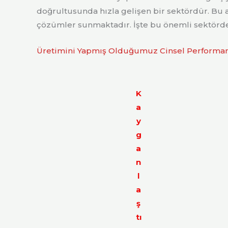
doğrultusunda hızla gelişen bir sektördür. Bu al
çözümler sunmaktadır. İşte bu önemli sektörde
Üretimini Yapmış Olduğumuz Cinsel Performan
K
a
y
g
a
n
l
a
ş
tı