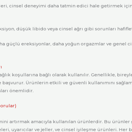
ri, cinsel deneyimi daha tatmin edici hale getirmek için
ksiyon, düşük libido veya cinsel ağrı gibi sorunları hafifl
a güçlü ereksiyonlar, daha yoğun orgazmlar ve genel cin
ı
lık koşullarına bağlı olarak kullanılır. Genellikle, bireyler
başvurur. Ürünlerin etkili ve güvenli kullanımını sağlam
ları önemlidir.
orular)
mini artırmak amacıyla kullanılan ürünlerdir. Bu ürünler g
leri, uyarıcılar ve jeller, ve cinsel iyileşme ürünleri. Her b