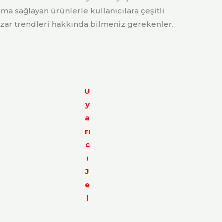
ma sağlayan ürünlerle kullanıcılara çeşitli
zar trendleri hakkında bilmeniz gerekenler.
U
y
a
rı
c
ı
J
e
l