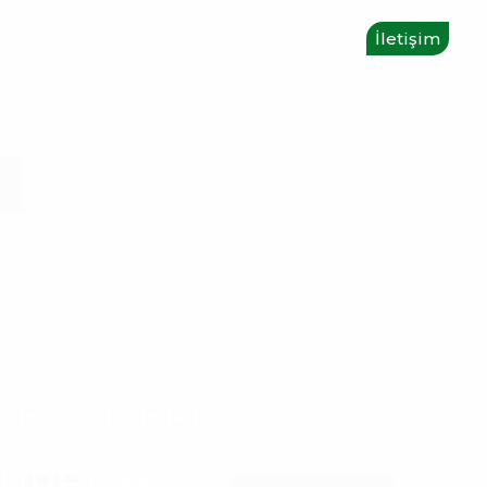
Arama
Hammadde
Fason Üretim
İletişim
ETICILERI
 ÜRETİM