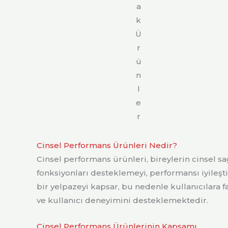
a
k
Ü
r
ü
n
l
e
r
Cinsel Performans Ürünleri Nedir?
Cinsel performans ürünleri, bireylerin cinsel sa
fonksiyonları desteklemeyi, performansı iyileşti
bir yelpazeyi kapsar, bu nedenle kullanıcılara f
ve kullanıcı deneyimini desteklemektedir.
Cinsel Performans Ürünlerinin Kapsamı