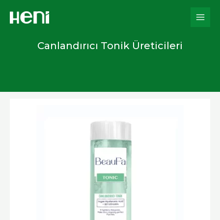
İçeriğe
atla
Canlandırıcı Tonik Üreticileri