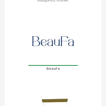
olduğumuz ürünler;
BeauFa