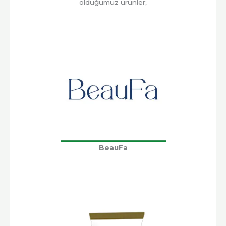
olduğumuz ürünler;
BeauFa