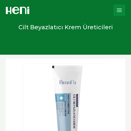
İçeriğe
atla
Cilt Beyazlatıcı Krem Üreticileri